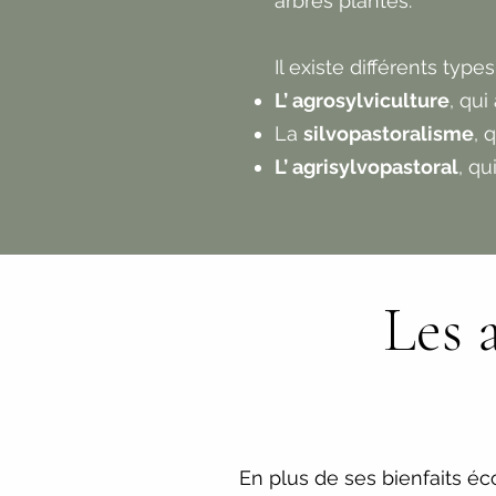
arbres plantés.
Il existe différents types
L’ agrosylviculture
, qui
La
silvopastoralisme
, 
L’ agrisylvopastoral
, qu
Les 
En plus de ses bienfaits é