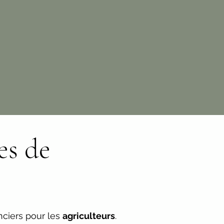
es de
nciers pour les
agriculteurs
.