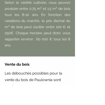
Selon la variété cultivée, vous pouvez
produire entre 0.75 m³ et 1.5 m³ de bois
tous les 8-10 ans. En fonction des
variations du marché, le prix d’achat du
m³ de bois peut osciller entre 100 € et
250€. Chaque hectare peut donc vous
rapporter environ 60 000 € tous les 8
ans.
Vente du bois
Les débouchés possibles pour la
vente du bois de Paulownia sont
nombreux :
Industrie du bois, grossistes, scierie
Secteur de la construction