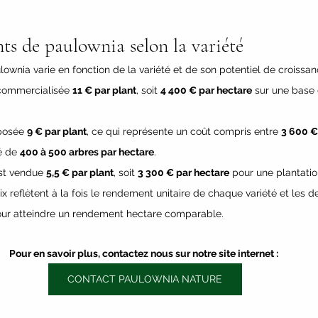
nts de paulownia selon la variété
lownia varie en fonction de la variété et de son potentiel de croissan
commercialisée 
11 € par plant
, soit 
4 400 € par hectare
 sur une base
posée 
9 € par plant
, ce qui représente un coût compris entre 
3 600 €
é de 
400 à 500 arbres par hectare
.
st vendue 
5,5 € par plant
, soit 
3 300 € par hectare
 pour une plantatio
ix reflètent à la fois le rendement unitaire de chaque variété et les d
our atteindre un rendement hectare comparable.
Pour en savoir plus, contactez nous sur notre site internet : 
CONTACT PAULOWNIA NATURE