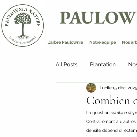
PAULOW
L'arbre Paulownia
Notre équipe
Nos ar
All Posts
Plantation
Nos
Lucile
15 déc. 202
Combien d
La question 
combien de p
Contrairement à d’autres
densité dépend directemen