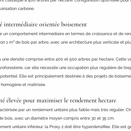
nt classique à 400 arbres par hectare, configuration optimisée pour 
lorisation carbone.
té intermédiaire orientée boisement
te un comportement intermédiaire en termes de croissance et de ren
on 1 m³ de bois par arbre, avec une architecture plus verticale et 
 une densité comprise entre 400 et 500 arbres par hectare. Cette var
roforesterie, car elle nécessite une occupation plus régulière de l’e
otentiel. Elle est principalement destinée à des projets de boisemen
n homogène et maîtrisée.
ité élevée pour maximiser le rendement hectare
ractérisée par un rendement unitaire plus faible mais très régulier. C
³ de bois, avec un diamètre moyen compris entre 30 et 35 cm.
nt unitaire inférieur, la Proxy 2 doit être hyperdensifiée. Elle est 