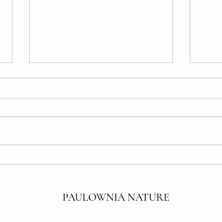
Croissance du paulownia :
Paulo
comprendre, optimiser et
peut-o
exploiter le potentiel de cet arbre
?
exceptionnel
PAULOWNIA NATURE