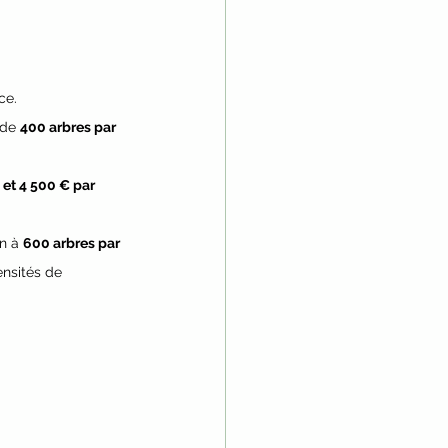
ce. 
 de 
400 arbres par 
 et 4 500 € par 
n à 
600 arbres par 
ensités de 