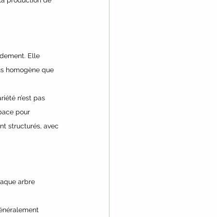
la production de 
dement. Elle 
plus homogène que 
iété n’est pas 
space pour 
t structurés, avec 
haque arbre 
généralement 