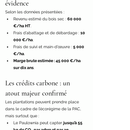
évidence 
Selon les données présentées :
Revenu estimé du bois sec : 
60 000 
€/ha HT
.
Frais d’abattage et de débardage : 
10 
000 €/ha
.
Frais de suivi et main-d’œuvre : 
5 000 
€/ha
.
Marge brute estimée : 45 000 €/ha 
sur dix ans
.
Les crédits carbone : un 
atout majeur confirmé 
Les plantations peuvent prendre place 
dans le cadre de l’écorégime de la PAC, 
mais surtout que :
Le Paulownia peut capter 
jusqu’à 55 
kg de CO₂ par arbre et par an
.