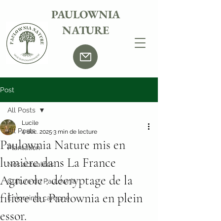
PAULOWNIA
NATURE
Post
All Posts
Lucile
All Posts
4 déc. 2025
3 min de lecture
Paulownia Nature mis en
Plantation
lumière dans La France
Nos actualités
Agricole : décryptage de la
Culture du Paulownia
filière du Paulownia en plein
Empreinte carbone
essor.