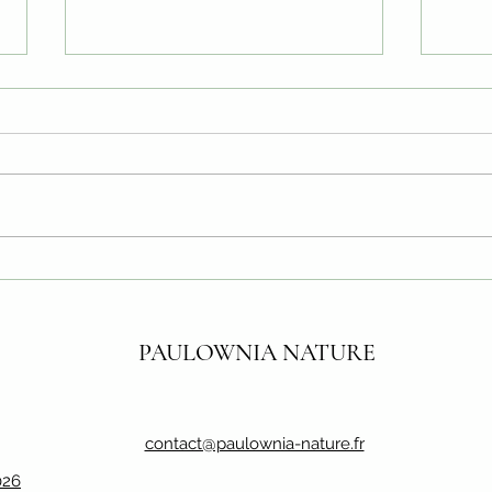
Comm
Réussir sa plantation de
paulownia
PAULOWNIA NATURE
contact@paulownia-nature.fr
026