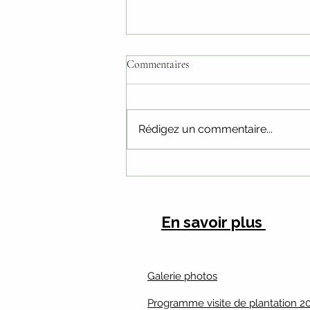
Commentaires
Rédigez un commentaire...
Pépinière paulownia : comment
choisir les bons plants pour une
plantation réussie ?
En savoir plus
Galerie photos
Programme visite de plantation 2