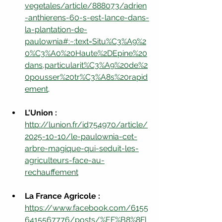
vegetales/article/888073/adrien
-anthierens-60-s-est-lance-dans-
la-plantation-de-
paulownia#:~:text=Situ%C3%A9%2
0%C3%A0%20Haute%2DEpine%20
dans,particularit%C3%A9%20de%2
0pousser%20tr%C3%A8s%20rapid
ement
.
L'Union :
http://lunion.fr/id754970/article/
2025-10-10/le-paulownia-cet-
arbre-magique-qui-seduit-les-
agriculteurs-face-au-
rechauffement
La France Agricole : 
https://www.facebook.com/6155
6415567776/posts/%EF%B8%8Fl