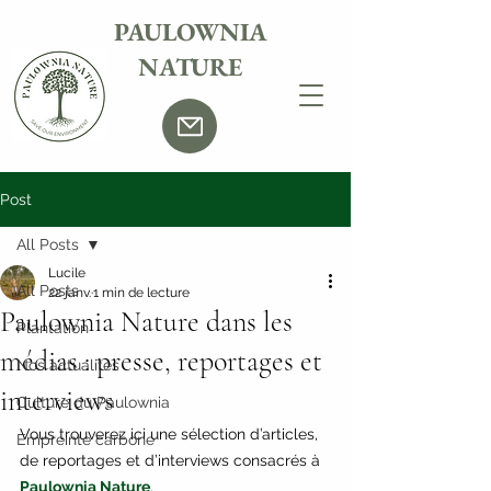
PAULOWNIA
NATURE
Post
All Posts
Lucile
All Posts
22 janv.
1 min de lecture
Paulownia Nature dans les
Plantation
médias : presse, reportages et
Nos actualités
interviews
Culture du Paulownia
Vous trouverez ici une sélection d’articles, 
Empreinte carbone
de reportages et d’interviews consacrés à 
Paulownia Nature
.