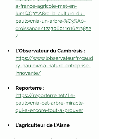
a-france-agricole-met-en-
lumi%C3%A8re-la-culture-du-
paulownia-un-arbre-%C3%A0-
croissance/122306011016213852
/
L'Observateur du Cambrésis :
https://www.lobservateur.fr/caud
ry-paulownia-nature-entreprise-
innovante/
Reporterre 
: 
https://reporterre.net/Le-
paulownia-cet-arbre-miracle-
qui-a-encore-tout-a-prouver
L'agriculteur de l'Aisne 