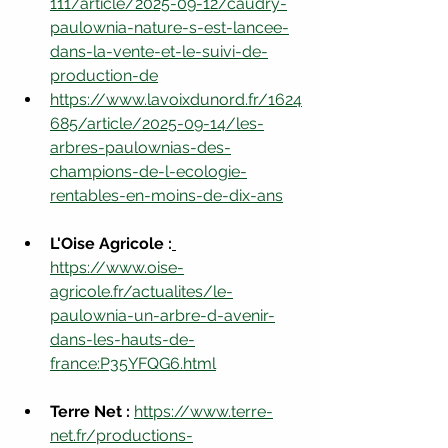
111/article/2025-09-12/caudry-
paulownia-nature-s-est-lancee-
dans-la-vente-et-le-suivi-de-
production-de
https://www.lavoixdunord.fr/1624
685/article/2025-09-14/les-
arbres-paulownias-des-
champions-de-l-ecologie-
rentables-en-moins-de-dix-ans
L'Oise Agricole :
https://www.oise-
agricole.fr/actualites/le-
paulownia-un-arbre-d-avenir-
dans-les-hauts-de-
france:P35YFQG6.html
Terre Net : 
https://www.terre-
net.fr/productions-