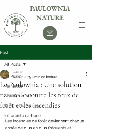
PAULOWNIA
NATURE
Post
All Posts
Lucile
All Posts
8 août 2025
2 min de lecture
Le Paulownia : Une solution
Plantation
naturelle contre les feux de
Nos actualités
forêt et les incendies
Culture du Paulownia
Empreinte carbone
Les incendies de forêt deviennent chaque 
année de plus en plus fréquents et 